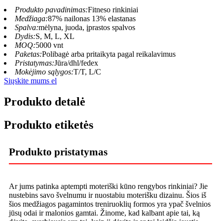
Produkto pavadinimas:
Fitneso rinkiniai
Medžiaga:
87% nailonas 13% elastanas
Spalva:
mėlyna, juoda, įprastos spalvos
Dydis:
S, M, L, XL
MOQ:
5000 vnt
Paketas:
Polibagė arba pritaikyta pagal reikalavimus
Pristatymas:
Jūra/dhl/fedex
Mokėjimo sąlygos:
T/T, L/C
Siųskite mums el
Produkto detalė
Produkto etiketės
Produkto pristatymas
Ar jums patinka aptempti moteriški kūno rengybos rinkiniai? Jie
nustebins savo švelnumu ir nuostabiu moterišku dizainu. Šios iš
šios medžiagos pagamintos treniruoklių formos yra ypač švelnios
jūsų odai ir malonios gamtai. Žinome, kad kalbant apie tai, ką