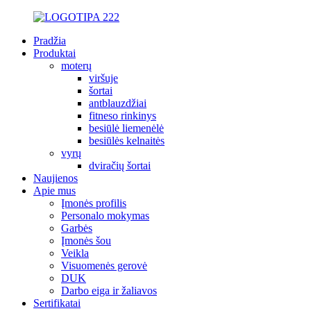
Pradžia
Produktai
moterų
viršuje
šortai
antblauzdžiai
fitneso rinkinys
besiūlė liemenėlė
besiūlės kelnaitės
vyrų
dviračių šortai
Naujienos
Apie mus
Įmonės profilis
Personalo mokymas
Garbės
Įmonės šou
Veikla
Visuomenės gerovė
DUK
Darbo eiga ir žaliavos
Sertifikatai