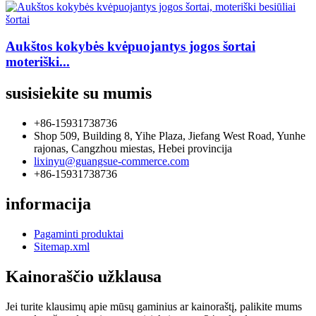
Aukštos kokybės kvėpuojantys jogos šortai
moteriški...
susisiekite su mumis
+86-15931738736
Shop 509, Building 8, Yihe Plaza, Jiefang West Road, Yunhe
rajonas, Cangzhou miestas, Hebei provincija
lixinyu@guangsue-commerce.com
+86-15931738736
informacija
Pagaminti produktai
Sitemap.xml
Kainoraščio užklausa
Jei turite klausimų apie mūsų gaminius ar kainoraštį, palikite mums