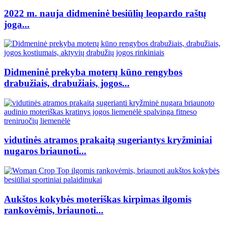
2022 m. nauja didmeninė besiūlių leopardo raštų
joga...
Didmeninė prekyba moterų kūno rengybos
drabužiais, drabužiais, jogos...
vidutinės atramos prakaitą sugeriantys kryžminiai
nugaros briaunoti...
Aukštos kokybės moteriškas kirpimas ilgomis
rankovėmis, briaunoti...