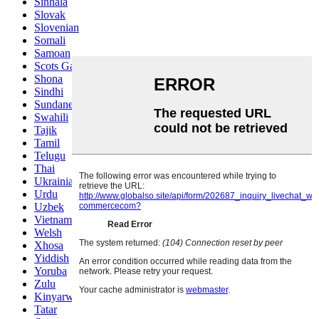
Sinhala
Slovak
Slovenian
Somali
Samoan
Scots Gaelic
Shona
Sindhi
Sundanese
Swahili
Tajik
Tamil
Telugu
Thai
Ukrainian
Urdu
Uzbek
Vietnamese
Welsh
Xhosa
Yiddish
Yoruba
Zulu
Kinyarwanda
Tatar