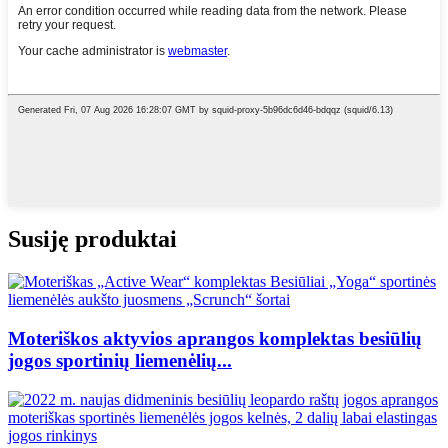
Susiję produktai
Moteriškos aktyvios aprangos komplektas besiūlių
jogos sportinių liemenėlių...