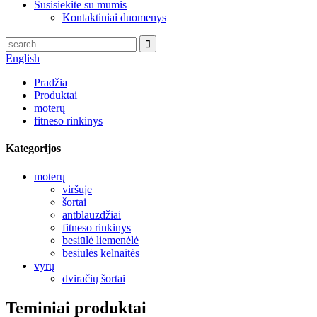
Susisiekite su mumis
Kontaktiniai duomenys
English
Pradžia
Produktai
moterų
fitneso rinkinys
Kategorijos
moterų
viršuje
šortai
antblauzdžiai
fitneso rinkinys
besiūlė liemenėlė
besiūlės kelnaitės
vyrų
dviračių šortai
Teminiai produktai