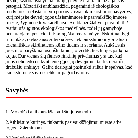
dėvite, svarbiausia yra tai, kaip jį dėvite ir ar tai leidžia jaustis
patogiai. Moteriški antblauzdžiai, pagaminti iš ekologiškos
medvilnės ir elastano, yra puikus laisvalaikio kostiumo pavyzdys,
kurį mėgsite dėvėti jogos užsiėmimuose ir pasivaikščiojimuose
mieste, žygiuose ir vakarėliuose. Antblauzdžiai yra pagaminti iš
tvariai užaugintos ekologiškos medvilnės, todėl jų gamyboje
nenaudojami pesticidai. Ekologiška medvilnė yra išskirtinai lygi
ir minkšta, o elastanas suteikia šiek tiek lankstumo ir yra labiau
tolerantiškas skirtingiems kūno tipams ir svoriams. Aukštesnis
juosmuo paryškina jūsų išlinkimus, o vertikalios linijos pailgina
kojas. Dar vienas šių fitneso rinkinių privalumas yra tas, kad
jums nebereikia eikvoti energijos jų dėvėjimui, tai tik derančių
drabužių rinkinys. Galite tiesiogiai pasirinkti stilius ir spalvas, kad
išreikštumėte savo estetiką ir pageidavimus.
Savybės
1. Moteriški antblauzdžiai aukštu juosmeniu.
2.Athleisure kūrinys, tinkantis pasivaikščiojimui mieste arba
jogos užsiėmimams.