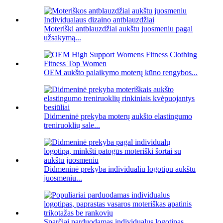
Moteriški antblauzdžiai aukštu juosmeniu pagal
užsakymą...
OEM aukšto palaikymo moterų kūno rengybos...
Didmeninė prekyba moterų aukšto elastingumo
treniruoklių sale...
Didmeninė prekyba individualiu logotipu aukštu
juosmeniu...
Sparčiai parduodamas individualus logotipas