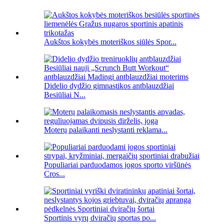
Aukštos kokybės moteriškos siūlės Spor...
Didelio dydžio gimnastikos antblauzdžiai
Besiūliai N...
Moterų palaikanti neslystanti reklama...
Populiariai parduodamos jogos sporto viršūnės
Cros...
Sportinis vyrų dviračių sportas po...