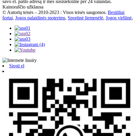
savo el. pašto adresą ir mes susisieksime per 24 valandas.
Kainoraščio užklausa
© Autorių teisės – 2010-2023 : Visos teisės saugomos.
Besiūliai
šortai
,
Jogos palaidinės moterims
,
Sportinė liemenėlė
,
Jogos viršūnė
,
Siųsti el