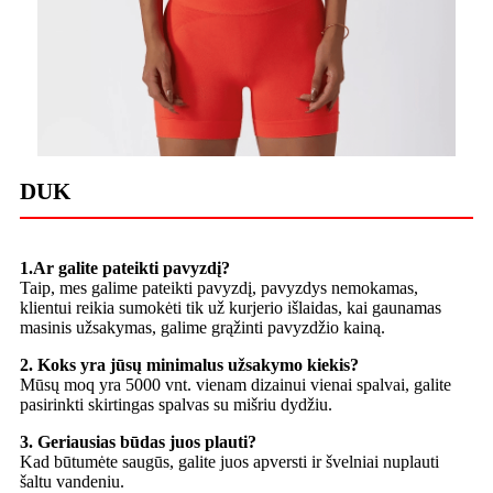
DUK
1.Ar galite pateikti pavyzdį?
Taip, mes galime pateikti pavyzdį, pavyzdys nemokamas,
klientui reikia sumokėti tik už kurjerio išlaidas, kai gaunamas
masinis užsakymas, galime grąžinti pavyzdžio kainą.
2. Koks yra jūsų minimalus užsakymo kiekis?
Mūsų moq yra 5000 vnt. vienam dizainui vienai spalvai, galite
pasirinkti skirtingas spalvas su mišriu dydžiu.
3. Geriausias būdas juos plauti?
Kad būtumėte saugūs, galite juos apversti ir švelniai nuplauti
šaltu vandeniu.