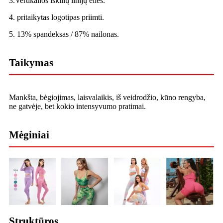
3.Vertikalios iškilių linijų eilės.
4. pritaikytas logotipas priimti.
5. 13% spandeksas / 87% nailonas.
Taikymas
Mankšta, bėgiojimas, laisvalaikis, iš veidrodžio, kūno rengyba,
ne gatvėje, bet kokio intensyvumo pratimai.
Mėginiai
Struktūros