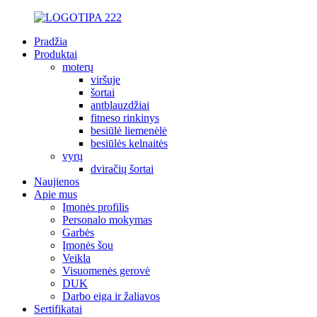
Pradžia
Produktai
moterų
viršuje
šortai
antblauzdžiai
fitneso rinkinys
besiūlė liemenėlė
besiūlės kelnaitės
vyrų
dviračių šortai
Naujienos
Apie mus
Įmonės profilis
Personalo mokymas
Garbės
Įmonės šou
Veikla
Visuomenės gerovė
DUK
Darbo eiga ir žaliavos
Sertifikatai