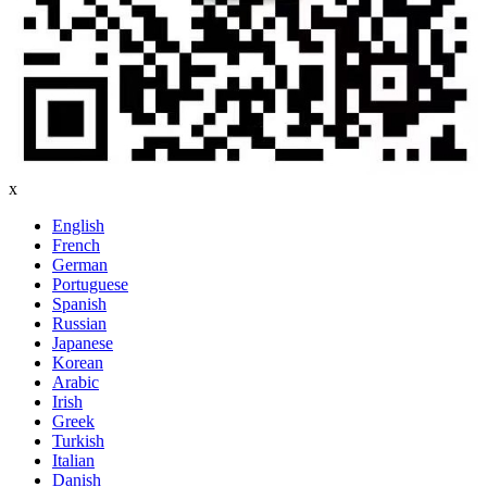
x
English
French
German
Portuguese
Spanish
Russian
Japanese
Korean
Arabic
Irish
Greek
Turkish
Italian
Danish