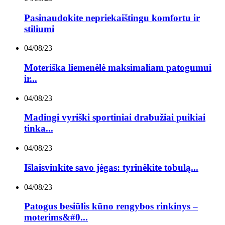
Pasinaudokite nepriekaištingu komfortu ir
stiliumi
04/08/23
Moteriška liemenėlė maksimaliam patogumui
ir...
04/08/23
Madingi vyriški sportiniai drabužiai puikiai
tinka...
04/08/23
Išlaisvinkite savo jėgas: tyrinėkite tobulą...
04/08/23
Patogus besiūlis kūno rengybos rinkinys –
moterims&#0...