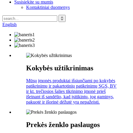
Susisiekite su mumis
Kontaktiniai duomenys
English
Kokybės užtikrinimas
Mūsų įmonės produktai išsiunčiami po kokybės
patikrinimų ir pakartotinių patikrinimų SGS, BV
ir kt. trečiosios šalies tikrinimo įmonė prieš
išeinant iš sandėlio, kad įsitikintų, jog gaminys,
pakuotė ir išorinė dėžutė yra nepažeisti.
Prekės ženklo paslaugos