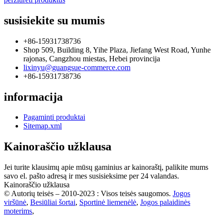
susisiekite su mumis
+86-15931738736
Shop 509, Building 8, Yihe Plaza, Jiefang West Road, Yunhe
rajonas, Cangzhou miestas, Hebei provincija
lixinyu@guangsue-commerce.com
+86-15931738736
informacija
Pagaminti produktai
Sitemap.xml
Kainoraščio užklausa
Jei turite klausimų apie mūsų gaminius ar kainoraštį, palikite mums
savo el. pašto adresą ir mes susisieksime per 24 valandas.
Kainoraščio užklausa
© Autorių teisės – 2010-2023 : Visos teisės saugomos.
Jogos
viršūnė
,
Besiūliai šortai
,
Sportinė liemenėlė
,
Jogos palaidinės
moterims
,