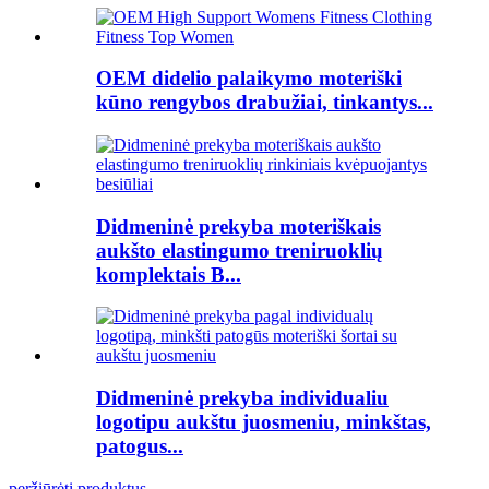
OEM didelio palaikymo moteriški
kūno rengybos drabužiai, tinkantys...
Didmeninė prekyba moteriškais
aukšto elastingumo treniruoklių
komplektais B...
Didmeninė prekyba individualiu
logotipu aukštu juosmeniu, minkštas,
patogus...
peržiūrėti produktus