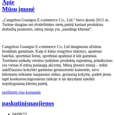
Apie
Mūsų įmonė
„Cangzhou Guangsu E-commerce Co., Ltd.“ buvo įkurta 2015 m.
Turime daugiau nei dvidešimties metų patirtį kuriant produktus
drabužių pramonei, mūsų misija yra „naudingi klientai“.
Cangzhou Guangsu E-commerce Co, Ltd daugiausia užsiima
besiūliais gaminiais. Kaip ir kūno rengybos rinkinys, apatiniai
bateliai, sportiniai šortai, sportiniai apatiniai ir kiti gaminiai.
Turėdami unikalų vientiso judėjimo produktų supratimą, pritaikymas
yra vienas iš mūsų paslaugų akcentų. Mūsų įmonės misija – teikti
aukščiausios kokybės gaminius geriausiomis kainomis, savo
klientams teikiame naujausius stilius, geriausią kokybę, padėti jiems
tapti konkurencingesniems rinkoje ir tai darydami suteikti
neprilygstamą klientų patirtį.
peržiūrėti visą komandą
paskutinis
naujienos
04/09/23