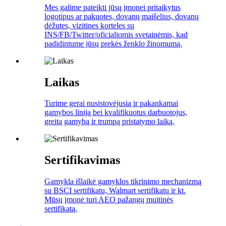
Mes galime pateikti jūsų įmonei pritaikytus
logotipus ar pakuotes, dovanų maišelius, dovanų
dėžutes, vizitines korteles su
INS/FB/Twitter/oficialiomis svetainėmis, kad
padidintume jūsų prekės ženklo žinomumą.
Laikas
Turime gerai nusistovėjusią ir pakankamai
gamybos liniją bei kvalifikuotus darbuotojus,
greitą gamybą ir trumpą pristatymo laiką.
Sertifikavimas
Gamykla išlaikė gamyklos tikrinimo mechanizmą
su BSCI sertifikatu, Walmart sertifikatu ir kt.
Mūsų įmonė turi AEO pažangų muitinės
sertifikatą.