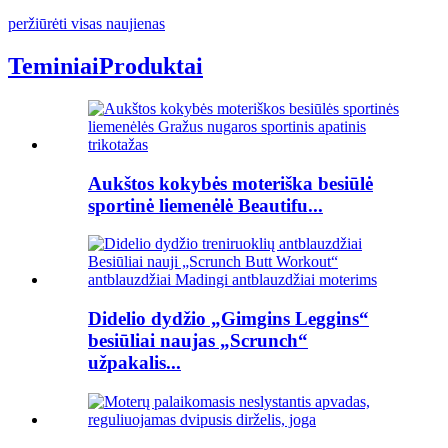
peržiūrėti visas naujienas
Teminiai
Produktai
Aukštos kokybės moteriška besiūlė
sportinė liemenėlė Beautifu...
Didelio dydžio „Gimgins Leggins“
besiūliai naujas „Scrunch“
užpakalis...